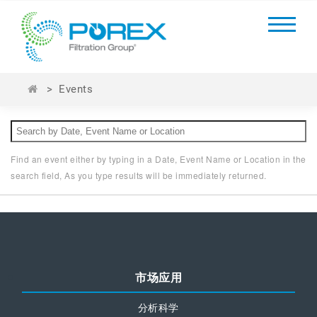
>
Events
Find an event either by typing in a Date, Event Name or Location in the
search field, As you type results will be immediately returned.
市场应用
分析科学