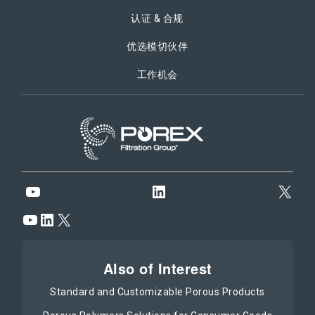
认证 & 合规
优选模切伙伴
工作机会
YouTube
LinkedIn
X
YouTube
LinkedIn
X
Also of Interest
Standard and Customizable Porous Products