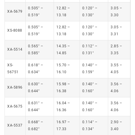
0.505″ –
12.82 –
0.120″ –
3.05 –
XA-5679
0.519″
13.18
0.130″
3.30
0.505″ –
12.82 –
0.120″ –
3.05 –
XS-8088
0.519″
13.18
0.130″
3.31
0.565″ –
14.35 –
0.112″ –
2.85 –
XA-5514
0.585″
14.85
0.131″
3.35
XS-
0.618″ –
15.70 –
0.140″ –
3.55 –
56751
0.634″
16.10
0.159″
4.05
0.630″ –
15.98 –
0.140″ –
3.56 –
XA-5896
0.644″
16.38
0.160″
4.06
0.631″ –
16.04 –
0.140″ –
3.56 –
XA-5675
0.644″
16.36
0.160″
4.06
0.668″ –
16.97 –
0.114″ –
2.90 –
XA-5537
0.682″
17.33
0.134″
3.40