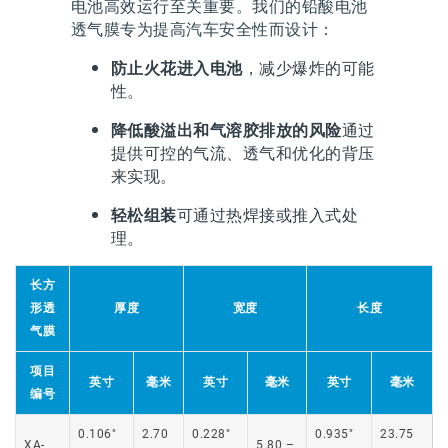
电池高效运行至关重要。我们的铅酸电池
透气膜专为提高汽车安全性而设计：
防止火花进入电池
，减少爆炸的可能
性。
降低酸溢出和气溶胶排放的风险
通过
提供可控的气流、透气和优化的背压
来实现。
轻松组装
可通过热焊接或推入式处
理。
长方
形透
厚度
宽度
长度
气膜
项目
英寸
毫米
英寸
毫米
英寸
毫米
编号
0.106″
2.70
0.228″
0.935″
23.75
XA-
5.80 –