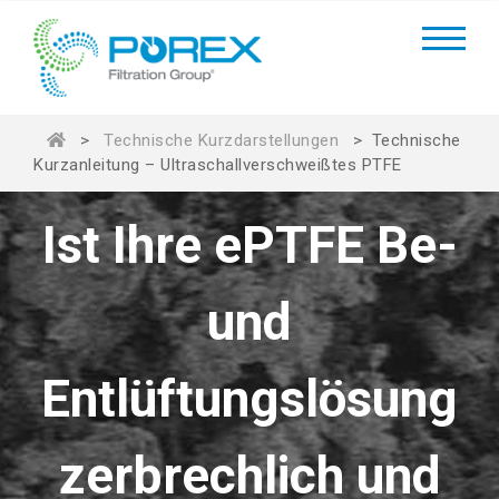
>
Technische Kurzdarstellungen
>
Technische
Kurzanleitung – Ultraschallverschweißtes PTFE
Ist Ihre ePTFE Be-
und
Entlüftungslösung
zerbrechlich und