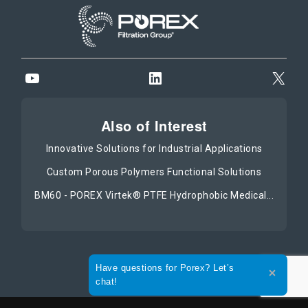
YouTube
LinkedIn
X
Also of Interest
Innovative Solutions for Industrial Applications
Custom Porous Polymers Functional Solutions
BM60 - POREX Virtek® PTFE Hydrophobic Medical...
Expand the text
Have questions for Porex? Let’s
Close t
chat!